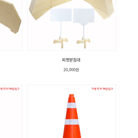
피켓받침대
20,000
원