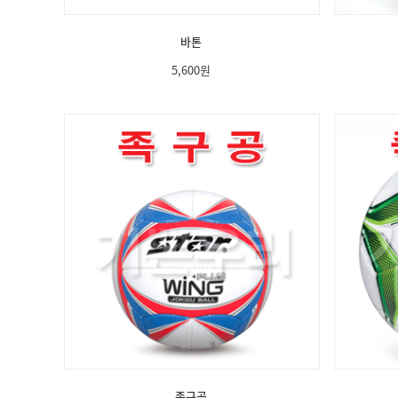
바톤
5,600
원
족구공