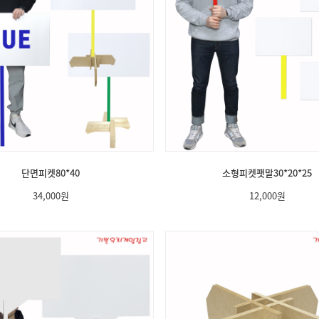
단면피켓80*40
소형피켓팻말30*20*25
34,000
원
12,000
원