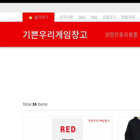
즐겨찾기
공지사항
Q&A
FAQ
상품후기
렌탈주문
기쁜우리게임창고
명랑운동회용품
Total
36
items