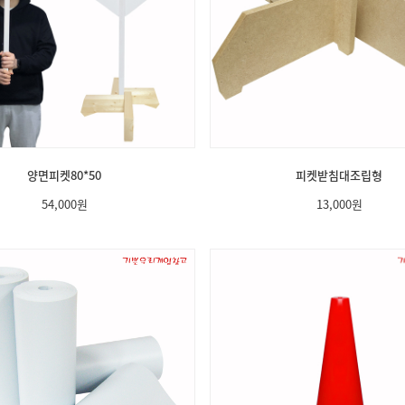
양면피켓80*50
피켓받침대조립형
54,000
원
13,000
원