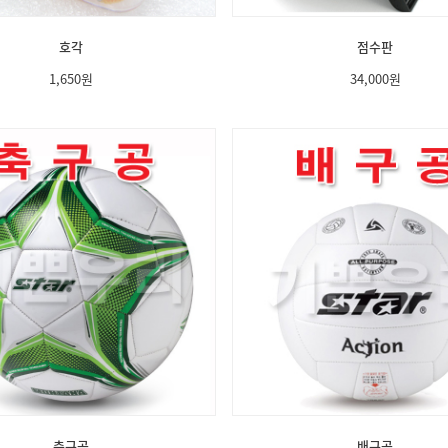
호각
점수판
1,650
원
34,000
원
축구공
배구공