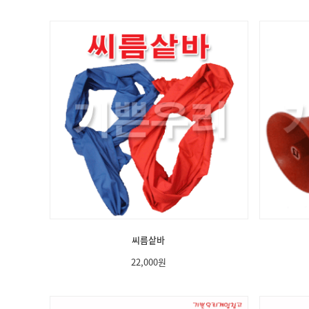
씨름샅바
22,000
원