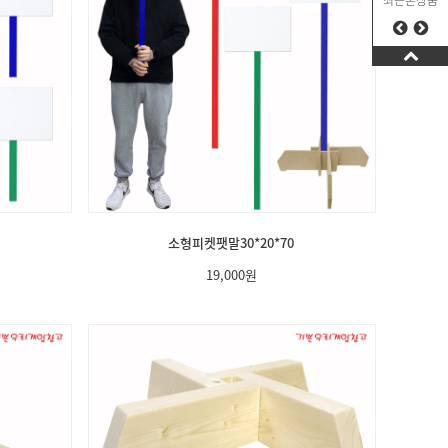
최근본상품
소형피켓팻말30*20*70
19,000
원