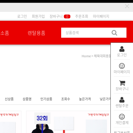
로그인
회원가입
장바구니
0
주문조회
마이페이지
션소품
렌탈용품
로그인
Home
>
체육대회용품
마이페이지
장바구니
신상품
상품명
인기상품
조회수
높은가격
낮은가격
렌탈주문
개인결제