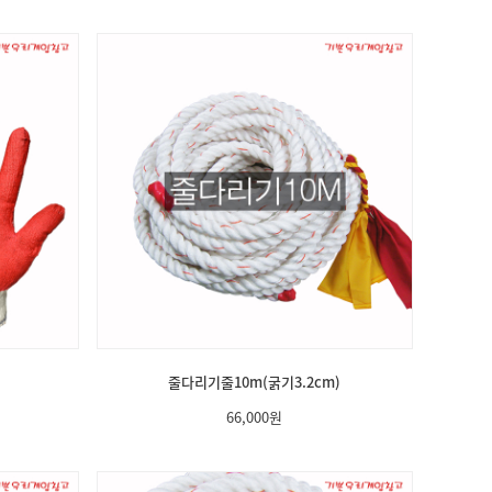
줄다리기줄10m(굵기3.2cm)
66,000
원