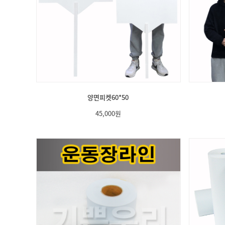
양면피켓60*50
45,000
원