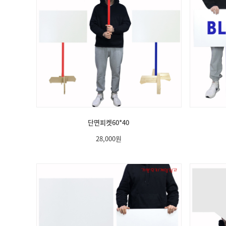
단면피켓60*40
28,000
원