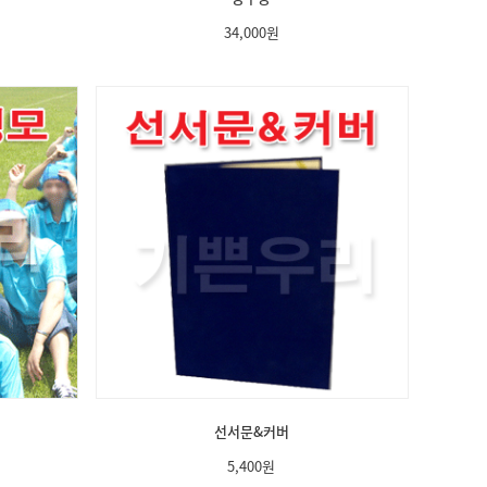
34,000
원
선서문&커버
5,400
원