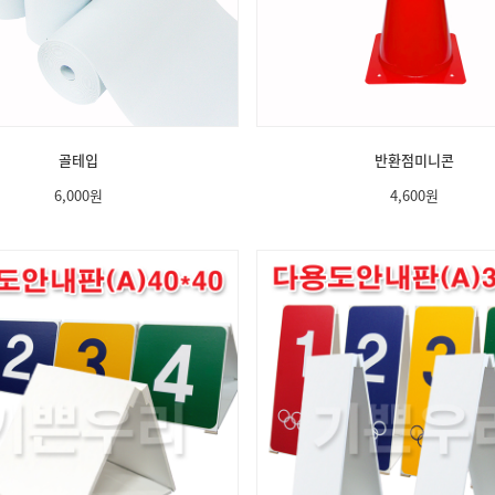
골테입
반환점미니콘
6,000
원
4,600
원