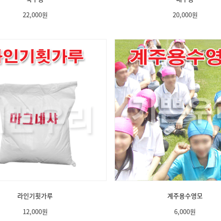
22,000
원
20,000
원
라인기횟가루
계주용수영모
12,000
원
6,000
원