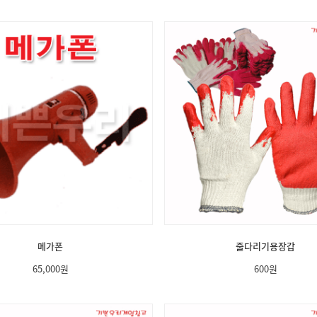
메가폰
줄다리기용장갑
65,000
원
600
원