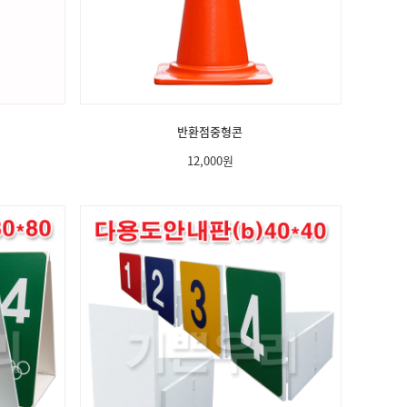
반환점중형콘
12,000
원