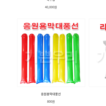
40,000
원
응원용막대풍선
800
원