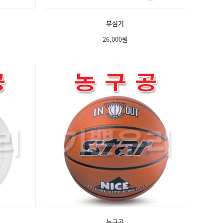
부심기
26,000
원
농구공