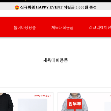
신규회원 HAPPY EVENT 적립금 5,000원 증정
❤ 신제품 ' 컬링&볼링 ' 출시! ❤
놀이마당용품
체육대회용품
레크리에이
체육대회용품