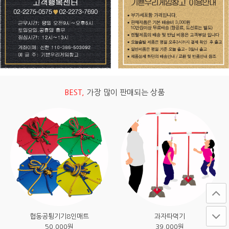
BEST,
가장 많이 판매되는 상품
협동공튕기기8인매트
과자따먹기
50,000
원
39,000
원