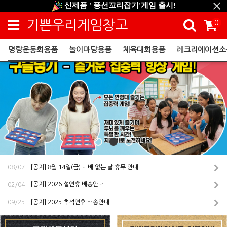
신제품 ' 풍선꼬리잡기'게임 출시!
신규회원 HAPPY EVENT 적립금 5,000원 증정
기쁜우리게임창고
0
❤ 신제품 ' 컬링&볼링 ' 출시! ❤
명랑운동회용품
놀이마당용품
체육대회용품
레크리에이션소
[공지] 8월 14일(금) 택배 없는 날 휴무 안내
08/07
[공지] 2026 설연휴 배송안내
02/04
[공지] 2025 추석연휴 배송안내
09/25