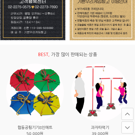
BEST,
가장 많이 판매되는 상품
협동공튕기기8인매트
과자따먹기
50,000
원
39,000
원