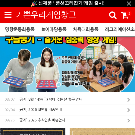
신제품 ' 풍선꼬리잡기'게임 출시!
신규회원 HAPPY EVENT 적립금 5,000원 증정
기쁜우리게임창고
0
❤ 신제품 ' 컬링&볼링 ' 출시! ❤
명랑운동회용품
놀이마당용품
체육대회용품
레크리에이션소
[공지] 8월 14일(금) 택배 없는 날 휴무 안내
08/07
[공지] 2026 설연휴 배송안내
02/04
[공지] 2025 추석연휴 배송안내
09/25