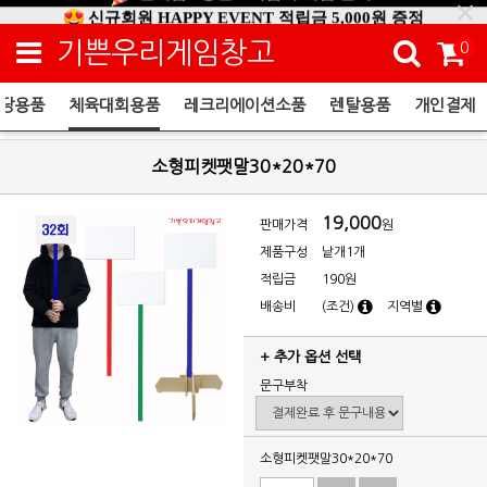
신규회원 HAPPY EVENT 적립금 5,000원 증정
❤ 신제품 ' 컬링&볼링 ' 출시! ❤
기쁜우리게임창고
0
당용품
체육대회용품
레크리에이션소품
렌탈용품
개인결제
체육대회용품
소형피켓팻말30*20*70
19,000
판매가격
원
제품구성
낱개1개
적립금
190원
배송비
(조건)
지역별
+ 추가 옵션 선택
문구부착
소형피켓팻말30*20*70