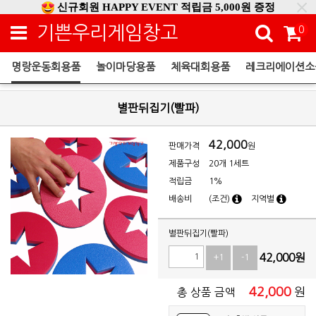
신규회원 HAPPY EVENT 적립금 5,000원 증정
❤ 신제품 ' 컬링&볼링 ' 출시! ❤
기쁜우리게임창고
0
명랑운동회용품
놀이마당용품
체육대회용품
레크리에이션소
명랑운동회용품
별판뒤집기(빨파)
42,000
판매가격
원
제품구성
20개 1세트
적립금
1%
배송비
(조건)
지역별
별판뒤집기(빨파)
42,000
원
+1
-1
42,000
원
총 상품 금액