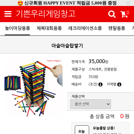
신규회원 HAPPY EVENT 적립금 5,000원 증정
❤ 신제품 ' 컬링&볼링 ' 출시! ❤
기쁜우리게임창고
0
놀이마당용품
체육대회용품
레크리에이션소품
렌탈용품
놀이마당용품
아슬아슬탑쌓기
35,000
판매가격
원
제품구성
스틱세트, 전용받침
적립금
350원
배송비
(조건)
지역별
제품선택
0
원
총 상품 금액
오늘출발 상품!
오늘