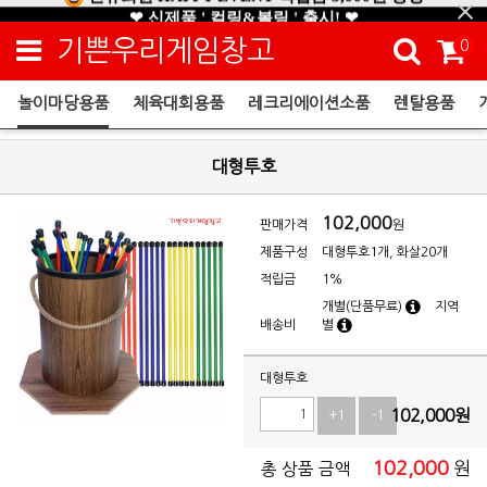
❤ 신제품 ' 컬링&볼링 ' 출시! ❤
기쁜우리게임창고
0
놀이마당용품
체육대회용품
레크리에이션소품
렌탈용품
놀이마당용품
대형투호
102,000
판매가격
원
제품구성
대형투호1개, 화살20개
적립금
1%
개별(단품무료)
지역
배송비
별
대형투호
102,000
원
+1
-1
102,000
원
총 상품 금액