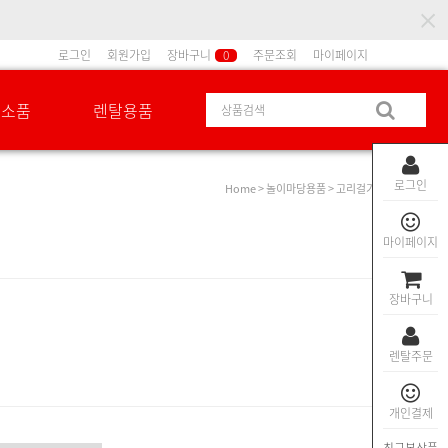
로그인
회원가입
장바구니
0
주문조회
마이페이지
션소품
렌탈용품
로그인
Home
>
놀이마당용품
> 고리걸기
마이페이지
장바구니
렌탈주문
개인결제