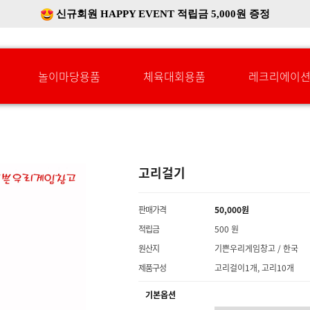
신규회원 HAPPY EVENT 적립금 5,000원 증정
❤ 신제품 ' 컬링&볼링 ' 출시! ❤
놀이마당용품
체육대회용품
레크리에이
고리걸기
판매가격
50,000원
적립금
500 원
원산지
기쁜우리게임창고 / 한국
제품구성
고리걸이1개, 고리10개
기본옵션