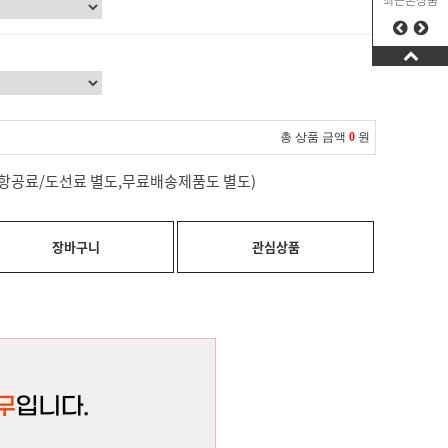
최근본상품
총 상품 금액
0
원
료(항공료/도선료 별도,무료배송제품도 별도)
장바구니
관심상품