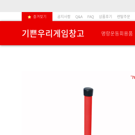
즐겨찾기
공지사항
Q&A
FAQ
상품후기
렌탈주문
기쁜우리게임창고
명랑운동회용품