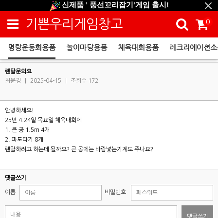
신제품 ' 풍선꼬리잡기'게임 출시!
신규회원 HAPPY EVENT 적립금 5,000원 증정
기쁜우리게임창고
0
❤ 신제품 ' 컬링&볼링 ' 출시! ❤
명랑운동회용품
놀이마당용품
체육대회용품
레크리에이션소
렌탈주문
렌탈문의요
최윤경
|
2025-04-15
|
조회수 172
안녕하세요!
25년 4.24일 목요일 체육대회에
1. 큰 공 1.5m 4개
2. 파도타기 8개
렌탈하려고 하는데 될까요? 큰 공에는 바람넣는기계도 주나요?
댓글쓰기
이름
비밀번호
댓글쓰기