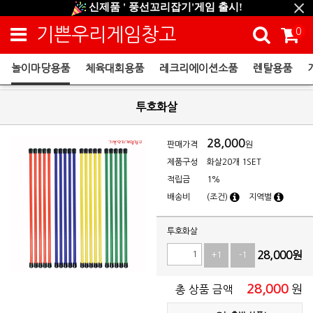
신제품 ' 풍선꼬리잡기'게임 출시!
신규회원 HAPPY EVENT 적립금 5,000원 증정
기쁜우리게임창고
0
❤ 신제품 ' 컬링&볼링 ' 출시! ❤
놀이마당용품
체육대회용품
레크리에이션소품
렌탈용품
놀이마당용품
투호화살
28,000
판매가격
원
제품구성
화살20개 1SET
적립금
1%
배송비
(조건)
지역별
투호화살
28,000
원
+1
-1
28,000
원
총 상품 금액