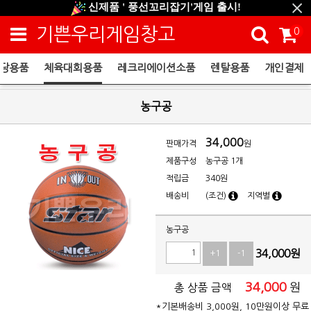
신제품 ' 풍선꼬리잡기'게임 출시!
신규회원 HAPPY EVENT 적립금 5,000원 증정
기쁜우리게임창고
0
❤ 신제품 ' 컬링&볼링 ' 출시! ❤
당용품
체육대회용품
레크리에이션소품
렌탈용품
개인결제
체육대회용품
농구공
34,000
판매가격
원
제품구성
농구공 1개
적립금
340원
배송비
(조건)
지역별
농구공
34,000
원
+1
-1
34,000
원
총 상품 금액
*기본배송비 3,000원, 10만원이상 무료