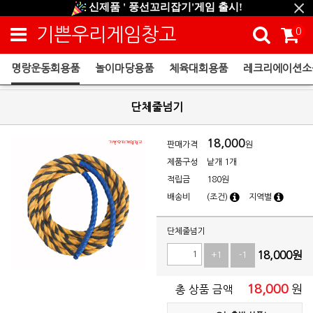
신제품 ' 풍선꼬리잡기'게임 출시!
신규회원 HAPPY EVENT 적립금 5,000원 증정
기쁜우리게임창고
0
❤ 신제품 ' 컬링&볼링 ' 출시! ❤
명랑운동회용품
놀이마당용품
체육대회용품
레크리에이션소
명랑운동회용품
단체줄넘기
18,000
판매가격
원
제품구성
낱개 1개
적립금
180원
배송비
(조건)
지역별
단체줄넘기
18,000
원
+1
-1
18,000
원
총 상품 금액