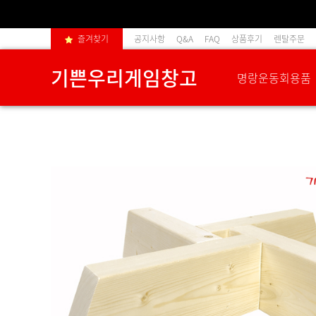
즐겨찾기
공지사항
Q&A
FAQ
상품후기
렌탈주문
기쁜우리게임창고
명랑운동회용품