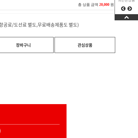
최근본상품
총 상품 금액
20,000
원
료(항공료/도선료 별도,무료배송제품도 별도)
장바구니
관심상품