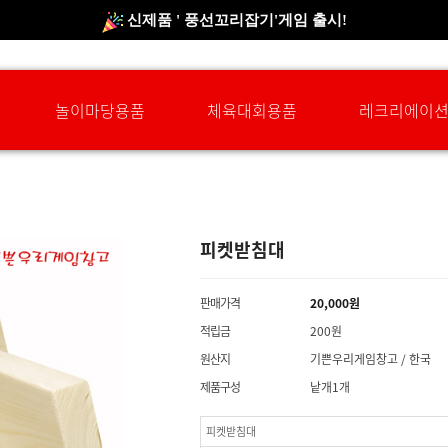
신규회원 HAPPY EVENT 적립금 5,000원 증정
❤ 신제품 ' 컬링&볼링 ' 출시! ❤
놀이마당용품
체육대회용품
레크리에이
피켓받침대
판매가격
20,000
원
적립금
200원
원산지
기쁜우리게임창고 / 한국
제품구성
낱개1개
피켓받침대