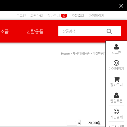
로그인
회원가입
장바구니
0
주문조회
마이페이지
션소품
렌탈용품
로그인
Home
>
체육대회용품
> 피켓받침대
마이페이지
장바구니
렌탈주문
개인결제
20,000
원