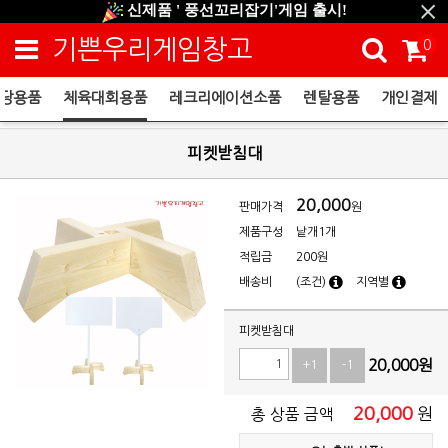
신제품 ' 풍선꼬리잡기'게임 출시!
신규회원 HAPPY EVENT 적립금 5,000원 증정
기쁜우리게임창고
0
❤ 신제품 ' 컬링&볼링 ' 출시! ❤
당용품
체육대회용품
레크리에이션소품
렌탈용품
개인결제
체육대회용품
피켓받침대
20,000
판매가격
원
제품구성
낱개1개
적립금
200원
배송비
(조건)
지역별
피켓받침대
20,000
원
+1
-1
20,000
원
총 상품 금액