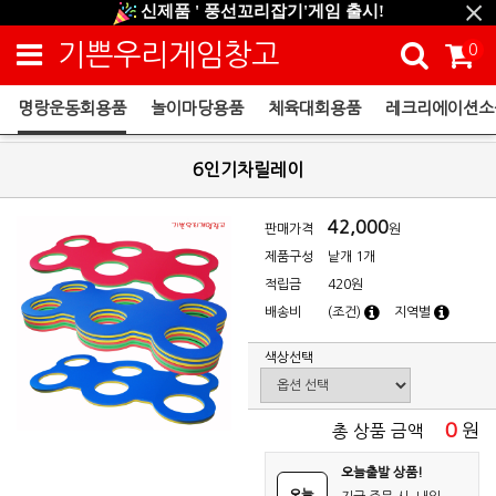
신제품 ' 풍선꼬리잡기'게임 출시!
신규회원 HAPPY EVENT 적립금 5,000원 증정
기쁜우리게임창고
0
❤ 신제품 ' 컬링&볼링 ' 출시! ❤
명랑운동회용품
놀이마당용품
체육대회용품
레크리에이션소
명랑운동회용품
6인기차릴레이
42,000
판매가격
원
제품구성
낱개 1개
적립금
420원
배송비
(조건)
지역별
색상선택
0
원
총 상품 금액
오늘출발 상품!
오늘