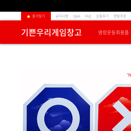
즐겨찾기
공지사항
Q&A
FAQ
상품후기
렌탈주문
기쁜우리게임창고
명랑운동회용품