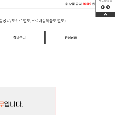
최근본상품
총 상품 금액
46,000
원
료(항공료/도선료 별도,무료배송제품도 별도)
장바구니
관심상품