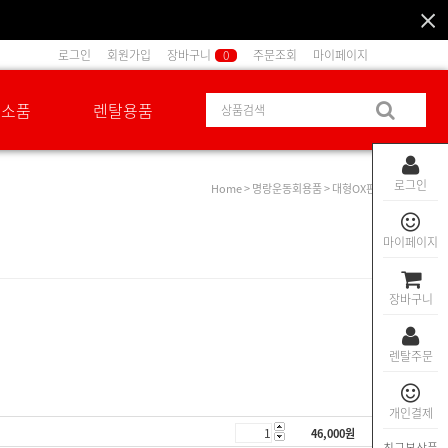
로그인
회원가입
장바구니
0
주문조회
마이페이지
션소품
렌탈용품
로그인
Home
>
명랑운동회용품
> 대형OX판
마이페이지
장바구니
렌탈주문
개인결제
46,000
원