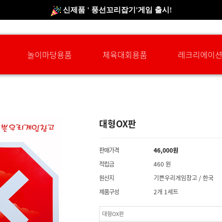
신규회원 HAPPY EVENT 적립금 5,000원 증정
❤ 신제품 ' 컬링&볼링 ' 출시! ❤
놀이마당용품
체육대회용품
레크리에이
대형OX판
판매가격
46,000
원
적립금
460 원
원산지
기쁜우리게임창고 / 한국
제품구성
2개 1세트
대형OX판