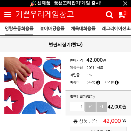
신제품 ' 풍선꼬리잡기'게임 출시!
신규회원 HAPPY EVENT 적립금 5,000원 증정
기쁜우리게임창고
0
❤ 신제품 ' 컬링&볼링 ' 출시! ❤
명랑운동회용품
놀이마당용품
체육대회용품
레크리에이션소
명랑운동회용품
별판뒤집기(빨파)
42,000
판매가격
원
제품구성
20개 1세트
적립금
1%
배송비
(조건)
지역별
별판뒤집기(빨파)
42,000
원
+1
-1
42,000
원
총 상품 금액