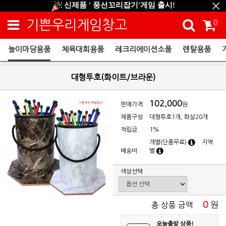
신제품 ' 풍선꼬리잡기'게임 출시!
신규회원 HAPPY EVENT 적립금 5,000원 증정
기쁜우리게임창고
0
❤ 신제품 ' 컬링&볼링 ' 출시! ❤
놀이마당용품
체육대회용품
레크리에이션소품
렌탈용품
놀이마당용품
대형투호(화이트/브라운)
102,000
판매가격
원
제품구성
대형투호1개, 화살20개
적립금
1%
개별(단품무료)
지역
배송비
별
색상선택
0
원
총 상품 금액
오늘출발 상품!