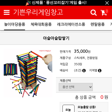
신제품 ' 풍선꼬리잡기'게임 출시!
신규회원 HAPPY EVENT 적립금 5,000원 증정
기쁜우리게임창고
0
❤ 신제품 ' 컬링&볼링 ' 출시! ❤
놀이마당용품
체육대회용품
레크리에이션소품
렌탈용품
놀이마당용품
아슬아슬탑쌓기
35,000
판매가격
원
제품구성
스틱세트, 전용받침
적립금
350원
배송비
(조건)
지역별
제품선택
0
원
총 상품 금액
오늘출발 상품!
오늘