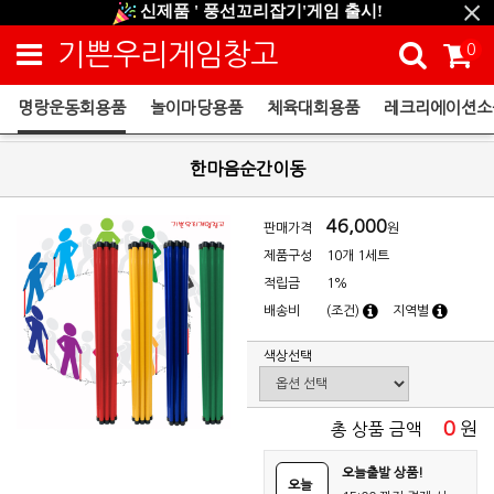
신제품 ' 풍선꼬리잡기'게임 출시!
신규회원 HAPPY EVENT 적립금 5,000원 증정
기쁜우리게임창고
0
❤ 신제품 ' 컬링&볼링 ' 출시! ❤
명랑운동회용품
놀이마당용품
체육대회용품
레크리에이션소
명랑운동회용품
한마음순간이동
46,000
판매가격
원
제품구성
10개 1세트
적립금
1%
배송비
(조건)
지역별
색상선택
0
원
총 상품 금액
오늘출발 상품!
오늘