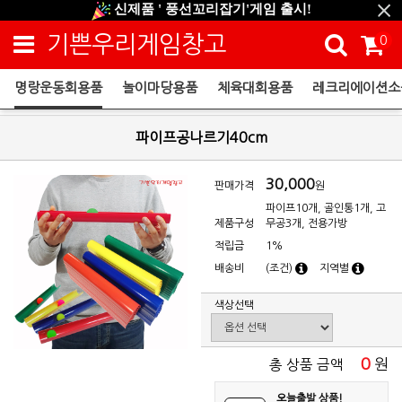
신제품 ' 풍선꼬리잡기'게임 출시!
신규회원 HAPPY EVENT 적립금 5,000원 증정
기쁜우리게임창고
0
❤ 신제품 ' 컬링&볼링 ' 출시! ❤
명랑운동회용품
놀이마당용품
체육대회용품
레크리에이션소
명랑운동회용품
파이프공나르기40cm
30,000
판매가격
원
파이프10개, 골인통1개, 고
제품구성
무공3개, 전용가방
적립금
1%
배송비
(조건)
지역별
색상선택
0
원
총 상품 금액
오늘출발 상품!