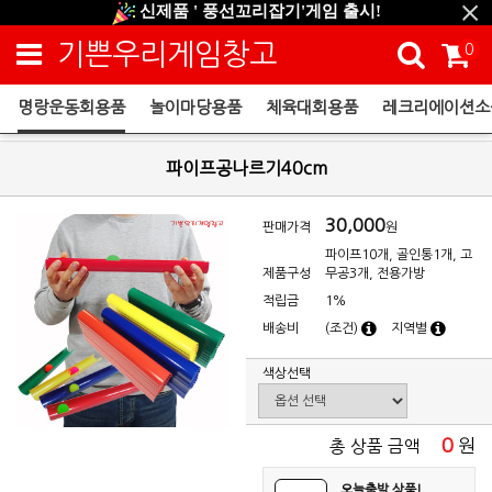
신제품 ' 풍선꼬리잡기'게임 출시!
신규회원 HAPPY EVENT 적립금 5,000원 증정
기쁜우리게임창고
0
❤ 신제품 ' 컬링&볼링 ' 출시! ❤
명랑운동회용품
놀이마당용품
체육대회용품
레크리에이션소
명랑운동회용품
파이프공나르기40cm
30,000
판매가격
원
파이프10개, 골인통1개, 고
제품구성
무공3개, 전용가방
적립금
1%
배송비
(조건)
지역별
색상선택
0
원
총 상품 금액
오늘출발 상품!