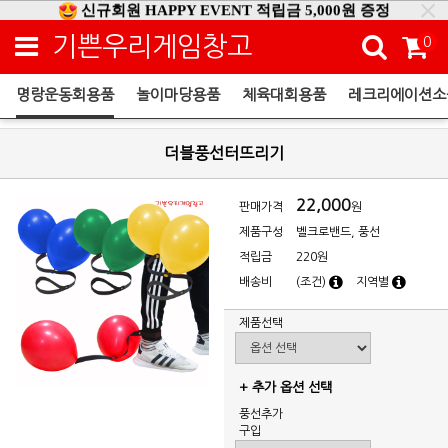
신규회원 HAPPY EVENT 적립금 5,000원 증정
❤ 신제품 ' 컬링&볼링 ' 출시! ❤
기쁜우리게임창고
0
명랑운동회용품
놀이마당용품
체육대회용품
레크리에이션소
명랑운동회용품
더블풍선터뜨리기
22,000
판매가격
원
제품구성
벨크로밴드, 풍선
적립금
220원
배송비
(조건)
지역별
제품선택
+ 추가 옵션 선택
풍선추가
구입