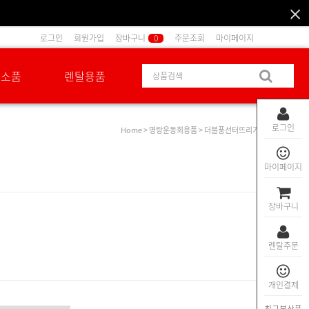
로그인
회원가입
장바구니
0
주문조회
마이페이지
션소품
렌탈용품
로그인
Home
>
명랑운동회용품
> 더블풍선터뜨리기
마이페이지
장바구니
렌탈주문
개인결제