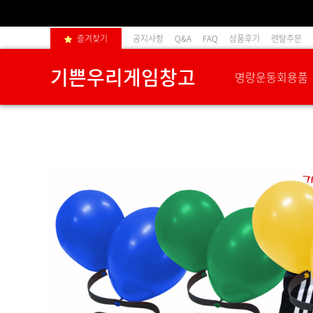
즐겨찾기
공지사항
Q&A
FAQ
상품후기
렌탈주문
기쁜우리게임창고
명랑운동회용품