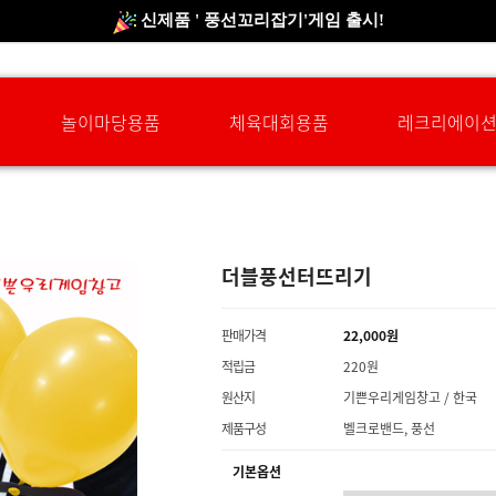
신규회원 HAPPY EVENT 적립금 5,000원 증정
❤ 신제품 ' 컬링&볼링 ' 출시! ❤
놀이마당용품
체육대회용품
레크리에이
더블풍선터뜨리기
판매가격
22,000원
적립금
220원
원산지
기쁜우리게임창고 / 한국
제품구성
벨크로밴드, 풍선
기본옵션