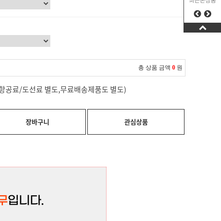
최근본상품
총 상품 금액
0
원
료(항공료/도선료 별도,무료배송제품도 별도)
장바구니
관심상품