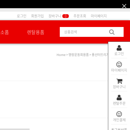
로그인
회원가입
장바구니
0
주문조회
마이페이지
션소품
렌탈용품
로그인
Home
>
명랑운동회용품
> 풍선터뜨리기
마이페이지
장바구니
렌탈주문
개인결제