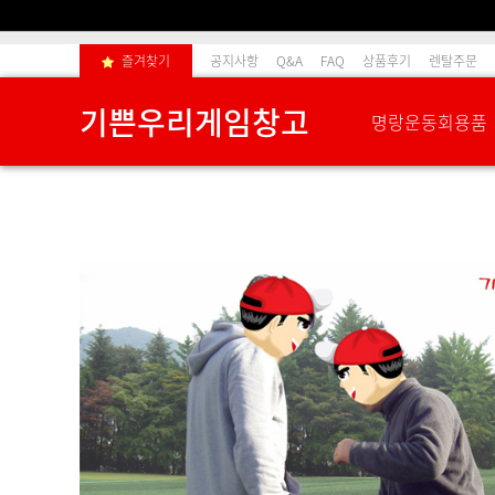
즐겨찾기
공지사항
Q&A
FAQ
상품후기
렌탈주문
기쁜우리게임창고
명랑운동회용품