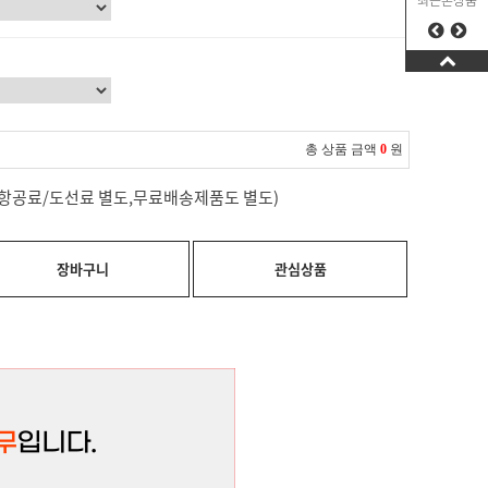
최근본상품
총 상품 금액
0
원
료(항공료/도선료 별도,무료배송제품도 별도)
장바구니
관심상품