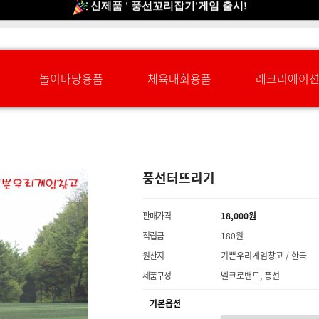
신규회원 HAPPY EVENT 적립금 5,000원 증정
❤ 신제품 ' 컬링&볼링 ' 출시! ❤
놀이마당용품
체육대회용품
레크리에이
풍선터뜨리기
판매가격
18,000원
적립금
180원
원산지
기쁜우리게임창고 / 한국
제품구성
벨크로밴드, 풍선
기본옵션