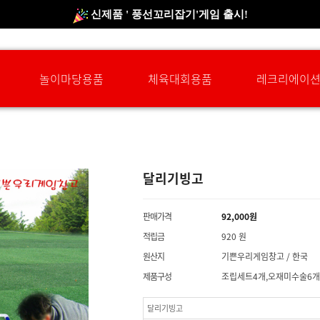
신규회원 HAPPY EVENT 적립금 5,000원 증정
❤ 신제품 ' 컬링&볼링 ' 출시! ❤
놀이마당용품
체육대회용품
레크리에이
달리기빙고
판매가격
92,000
원
적립금
920 원
원산지
기쁜우리게임창고 / 한국
제품구성
조립세트4개,오재미수술6개
달리기빙고