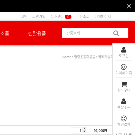
로그인
회원가입
장바구니
0
주문조회
마이페이지
션소품
렌탈용품
로그인
Home
>
명랑운동회용품
> 달리기빙고
마이페이지
장바구니
렌탈주문
개인결제
92,000
원