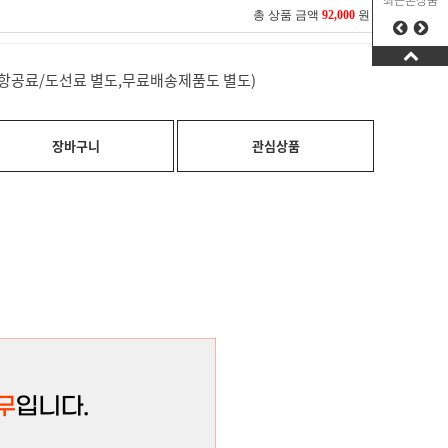
최근본상품
총 상품 금액
92,000
원
료(항공료/도선료 별도,무료배송제품도 별도)
장바구니
관심상품