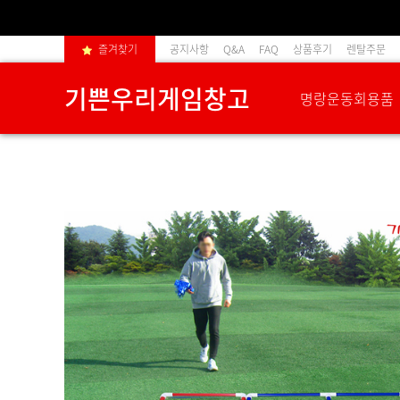
즐겨찾기
공지사항
Q&A
FAQ
상품후기
렌탈주문
기쁜우리게임창고
명랑운동회용품