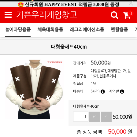
신규회원 HAPPY EVENT 적립금 5,000원 증정
❤ 신제품 ' 컬링&볼링 ' 출시! ❤
기쁜우리게임창고
0
놀이마당용품
체육대회용품
레크리에이션소품
렌탈용품
놀이마당용품
대형윷세트40cm
50,000
판매가격
원
대형윷4개,대형말판1개,말
제품구성
16개,전용주머니
적립금
1%
배송비
(조건)
지역별
대형윷세트40cm
50,000
원
+1
-1
50,000
원
총 상품 금액