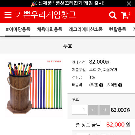
신제품 ' 풍선꼬리잡기'게임 출시!
신규회원 HAPPY EVENT 적립금 5,000원 증정
기쁜우리게임창고
0
❤ 신제품 ' 컬링&볼링 ' 출시! ❤
놀이마당용품
체육대회용품
레크리에이션소품
렌탈용품
놀이마당용품
투호
82,000
판매가격
원
제품구성
투호1개, 화살20개
적립금
1%
배송비
(조건)
지역별
투호
82,000
원
+1
-1
82,000
원
총 상품 금액