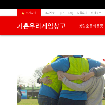
즐겨찾기
공지사항
Q&A
FAQ
상품후기
렌탈주문
기쁜우리게임창고
명랑운동회용품