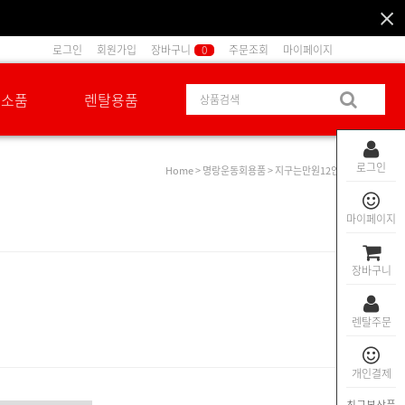
로그인
회원가입
장바구니
0
주문조회
마이페이지
션소품
렌탈용품
로그인
Home
>
명랑운동회용품
> 지구는만원12인
마이페이지
장바구니
렌탈주문
개인결제