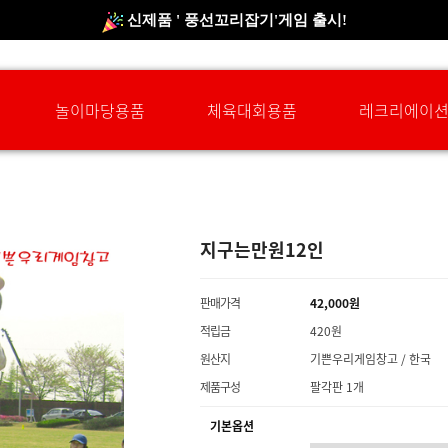
신규회원 HAPPY EVENT 적립금 5,000원 증정
❤ 신제품 ' 컬링&볼링 ' 출시! ❤
놀이마당용품
체육대회용품
레크리에이
지구는만원12인
판매가격
42,000원
적립금
420원
원산지
기쁜우리게임창고 / 한국
제품구성
팔각판 1개
기본옵션