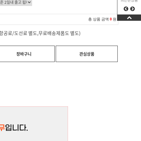
최근본상품
총 상품 금액
0
원
료(항공료/도선료 별도,무료배송제품도 별도)
장바구니
관심상품