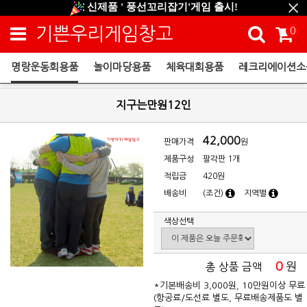
신제품 ' 풍선꼬리잡기'게임 출시!
신규회원 HAPPY EVENT 적립금 5,000원 증정
기쁜우리게임창고
0
❤ 신제품 ' 컬링&볼링 ' 출시! ❤
명랑운동회용품
놀이마당용품
체육대회용품
레크리에이션소
명랑운동회용품
지구는만원12인
42,000
판매가격
원
제품구성
팔각판 1개
적립금
420원
배송비
(조건)
지역별
색상선택
0
원
총 상품 금액
*기본배송비 3,000원, 10만원이상 무료
(항공료/도선료 별도, 무료배송제품도 별