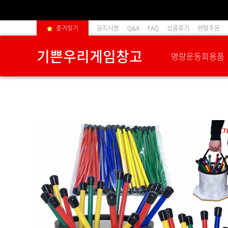
즐겨찾기
공지사항
Q&A
FAQ
상품후기
렌탈주문
기쁜우리게임창고
명랑운동회용품