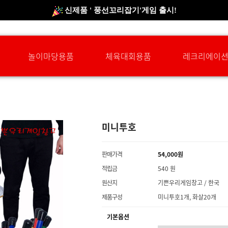
신규회원 HAPPY EVENT 적립금 5,000원 증정
❤ 신제품 ' 컬링&볼링 ' 출시! ❤
놀이마당용품
체육대회용품
레크리에이
미니투호
판매가격
54,000원
적립금
540 원
원산지
기쁜우리게임창고 / 한국
제품구성
미니투호1개, 화살20개
기본옵션