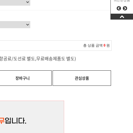
최근본상품
총 상품 금액
0
원
료(항공료/도선료 별도,무료배송제품도 별도)
장바구니
관심상품