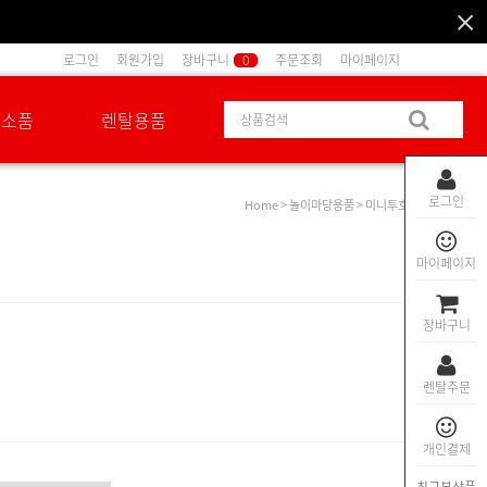
로그인
회원가입
장바구니
0
주문조회
마이페이지
션소품
렌탈용품
로그인
Home
>
놀이마당용품
> 미니투호
마이페이지
장바구니
렌탈주문
개인결제