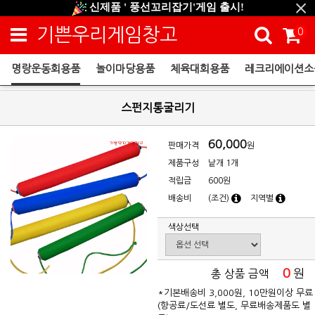
신제품 ' 풍선꼬리잡기'게임 출시!
신규회원 HAPPY EVENT 적립금 5,000원 증정
기쁜우리게임창고
0
❤ 신제품 ' 컬링&볼링 ' 출시! ❤
명랑운동회용품
놀이마당용품
체육대회용품
레크리에이션소
명랑운동회용품
스펀지통굴리기
60,000
판매가격
원
제품구성
낱개 1개
적립금
600원
배송비
(조건)
지역별
색상선택
0
원
총 상품 금액
*기본배송비 3,000원, 10만원이상 무료
(항공료/도선료 별도, 무료배송제품도 별