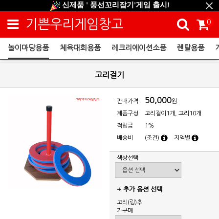
신제품 ' 풍선꼬리잡기'게임 출시!
신규회원 HAPPY EVENT 적립금 5,000원 증정
기쁜우리게임창고
0
❤ 신제품 ' 컬링&볼링 ' 출시! ❤
놀이마당용품
체육대회용품
레크리에이션소품
렌탈용품
놀이마당용품
고리걸기
50,000
판매가격
원
제품구성
고리걸이1개, 고리10개
적립금
1%
배송비
(조건)
지역별
색상선택
+ 추가 옵션 선택
고리(링)추
가구매