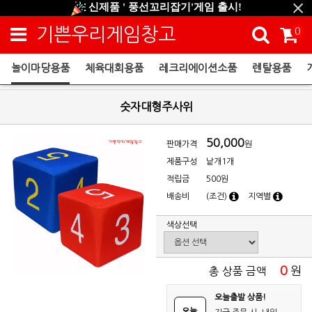
신제품 ' 풍선꼬리잡기'게임 출시!
신규회원 HAPPY EVENT 적립금 5,000원 증정
기쁜우리게임창고
0
❤ 신제품 ' 컬링&볼링 ' 출시! ❤
놀이마당용품
체육대회용품
레크리에이션소품
렌탈용품
놀이마당용품
숫자대형주사위
50,000
판매가격
원
제품구성
낱개1개
적립금
500원
배송비
(조건)
지역별
색상선택
0
원
총 상품 금액
오늘출발 상품!
오늘