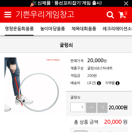
신제품 ' 풍선꼬리잡기'게임 출시!
신규회원 HAPPY EVENT 적립금 5,000원 증정
기쁜우리게임창고
0
❤ 신제품 ' 컬링&볼링 ' 출시! ❤
명랑운동회용품
놀이마당용품
체육대회용품
레크리에이션소
명랑운동회용품
굴렁쇠
20,000
판매가격
원
제품구성
굴렁쇠&스틱세트
적립금
200원
배송비
(조건)
지역별
굴렁쇠
20,000
원
+1
-1
20,000
원
총 상품 금액