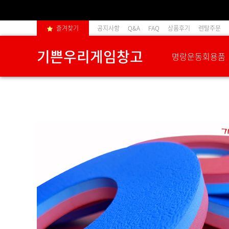
즐겨찾기
공지사항
Q&A
FAQ
상품후기
렌탈주문
기쁜우리게임창고
명랑운동회용품