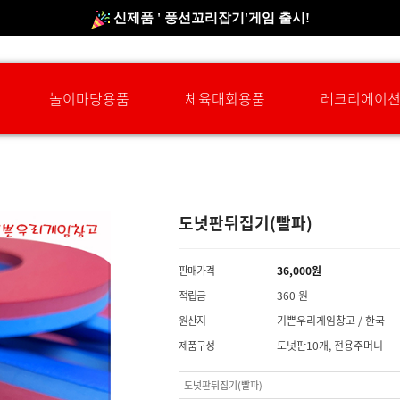
신규회원 HAPPY EVENT 적립금 5,000원 증정
❤ 신제품 ' 컬링&볼링 ' 출시! ❤
놀이마당용품
체육대회용품
레크리에이
도넛판뒤집기(빨파)
판매가격
36,000
원
적립금
360 원
원산지
기쁜우리게임창고 / 한국
제품구성
도넛판10개, 전용주머니
도넛판뒤집기(빨파)