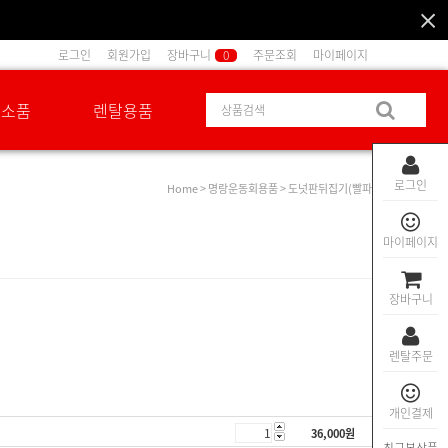
로그인
회원가입
장바구니
0
주문조회
마이페이지
션소품
렌탈용품
로그인
Home
>
명랑운동회용품
> 도넛판뒤집기(빨파)
마이페이지
장바구니
렌탈주문
개인결제
36,000
원