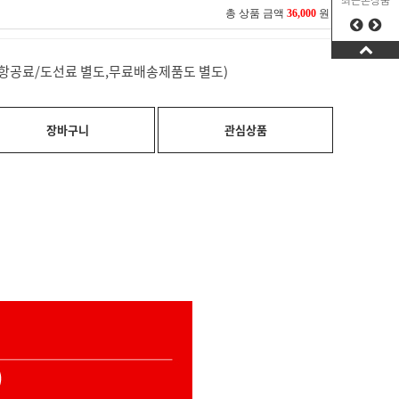
최근본상품
총 상품 금액
36,000
원
료(항공료/도선료 별도,무료배송제품도 별도)
장바구니
관심상품