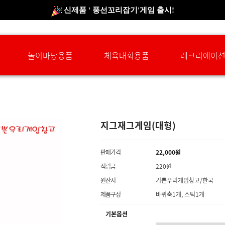
신규회원 HAPPY EVENT 적립금 5,000원 증정
❤ 신제품 ' 컬링&볼링 ' 출시! ❤
놀이마당용품
체육대회용품
레크리에이
지그재그게임(대형)
판매가격
22,000원
적립금
220원
원산지
기쁜우리게임창고/한국
제품구성
바퀴축1개, 스틱1개
기본옵션