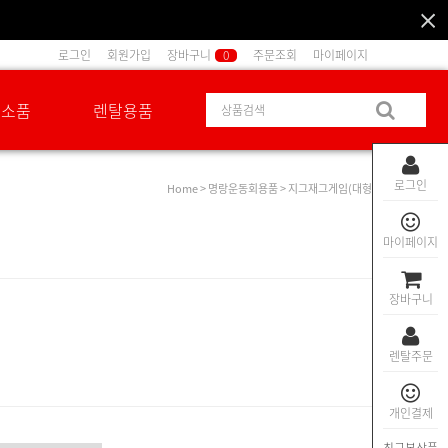
로그인
회원가입
장바구니
0
주문조회
마이페이지
션소품
렌탈용품
로그인
Home
>
명랑운동회용품
> 지그재그게임(대형)
마이페이지
장바구니
렌탈주문
개인결제