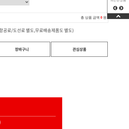
최근본상품
총 상품 금액
0
원
료(항공료/도선료 별도,무료배송제품도 별도)
장바구니
관심상품