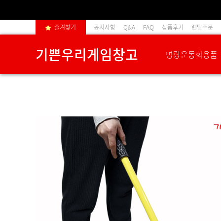
즐겨찾기
공지사항
Q&A
FAQ
상품후기
렌탈주문
기쁜우리게임창고
명랑운동회용품