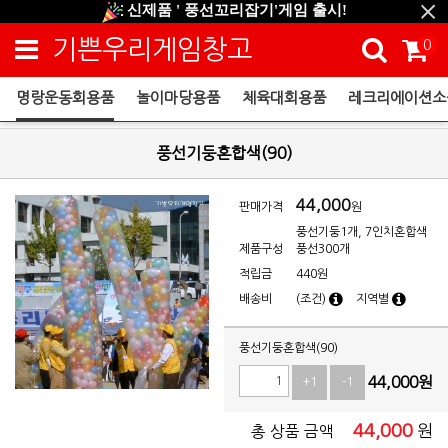
신제품 ' 풍선꼬리잡기'게임 출시!
신규회원 HAPPY EVENT 적립금 5,000원 증정
기쁜우리게임창고
0
❤ 신제품 ' 컬링&볼링 ' 출시! ❤
명랑운동회용품
놀이마당용품
체육대회용품
레크리에이션소
명랑운동회용품
풍선기둥혼합색(90)
44,000
판매가격
원
풍선기둥1개, 7인치혼합색
제품구성
풍선300개
적립금
440원
배송비
(조건)
지역별
풍선기둥혼합색(90)
44,000
원
+1
-1
44,000
원
총 상품 금액