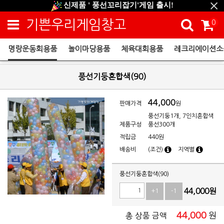
신제품 ' 풍선꼬리잡기'게임 출시!
신규회원 HAPPY EVENT 적립금 5,000원 증정
기쁜우리게임창고
0
❤ 신제품 ' 컬링&볼링 ' 출시! ❤
명랑운동회용품
놀이마당용품
체육대회용품
레크리에이션소
명랑운동회용품
풍선기둥혼합색(90)
44,000
판매가격
원
풍선기둥1개, 7인치혼합색
제품구성
풍선300개
적립금
440원
배송비
(조건)
지역별
풍선기둥혼합색(90)
44,000
원
+1
-1
44,000
원
총 상품 금액