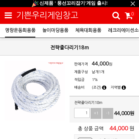
신제품 ' 풍선꼬리잡기'게임 출시!
신규회원 HAPPY EVENT 적립금 5,000원 증정
기쁜우리게임창고
0
❤ 신제품 ' 컬링&볼링 ' 출시! ❤
명랑운동회용품
놀이마당용품
체육대회용품
레크리에이션소
명랑운동회용품
전략줄다리기18m
44,000
판매가격
원
제품구성
낱개1개
적립금
1%
배송비
(조건)
지역별
전략줄다리기18m
44,000
원
+1
-1
44,000
원
총 상품 금액